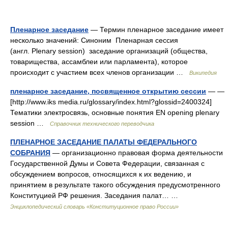
Пленарное заседание
— Термин пленарное заседание имеет
несколько значений: Синоним Пленарная сессия
(англ. Plenary session) заседание организаций (общества,
товарищества, ассамблеи или парламента), которое
происходит с участием всех членов организации …
Википедия
пленарное заседание, посвященное открытию сессии
— —
[http://www.iks media.ru/glossary/index.html?glossid=2400324]
Тематики электросвязь, основные понятия EN opening plenary
session …
Справочник технического переводчика
ПЛЕНАРНОЕ ЗАСЕДАНИЕ ПАЛАТЫ ФЕДЕРАЛЬНОГО
СОБРАНИЯ
— организационно правовая форма деятельности
Государственной Думы и Совета Федерации, связанная с
обсуждением вопросов, относящихся к их ведению, и
принятием в результате такого обсуждения предусмотренного
Конституцией РФ решения. Заседания палат… …
Энциклопедический словарь «Конституционное право России»